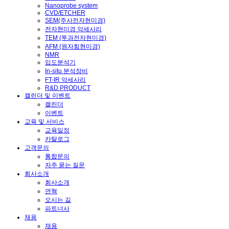
Nanoprobe system
CVD/ETCHER
SEM(주사전자현미경)
전자현미경 악세사리
TEM (투과전자현미경)
AFM (원자힘현미경)
NMR
입도분석기
In-situ 분석장비
FT-IR 악세사리
R&D PRODUCT
캘린더 및 이벤트
캘린더
이벤트
교육 및 서비스
교육일정
카탈로그
고객문의
통합문의
자주 묻는 질문
회사소개
회사소개
연혁
오시는 길
파트너사
채용
채용