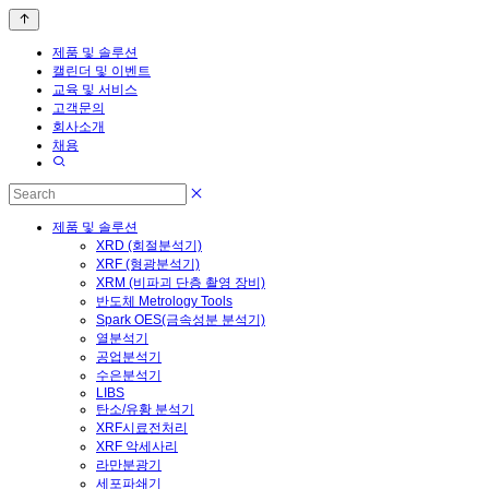
제품 및 솔루션
캘린더 및 이벤트
교육 및 서비스
고객문의
회사소개
채용
제품 및 솔루션
XRD (회절분석기)
XRF (형광분석기)
XRM (비파괴 단층 촬영 장비)
반도체 Metrology Tools
Spark OES(금속성분 분석기)
열분석기
공업분석기
수은분석기
LIBS
탄소/유황 분석기
XRF시료전처리
XRF 악세사리
라만분광기
세포파쇄기