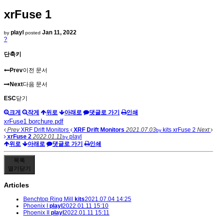
xrFuse 1
playl
Jan 11, 2022
by
posted
?
단축키
Prev
이전 문서
Next
다음 문서
ESC
닫기
크게
작게
위로
아래로
댓글로 가기
인쇄
xrFuse1 borchure.pdf
Prev
XRF Drift Monitors
XRF Drift Monitors
2021.07.03
kits
xrFuse 2
Next
by
xrFuse 2
2022.01.11
playl
by
위로
아래로
댓글로 가기
인쇄
목록
열기
닫기
Articles
Benchtop Ring Mill
kits
2021.07.04 14:25
Phoenix I
playl
2022.01.11 15:10
Phoenix II
playl
2022.01.11 15:11