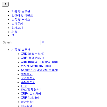
제품 및 솔루션
캘린더 및 이벤트
교육 및 서비스
고객문의
회사소개
채용
제품 및 솔루션
XRD (회절분석기)
XRF (형광분석기)
XRM (비파괴 단층 촬영 장비)
반도체 Metrology Tools
Spark OES(금속성분 분석기)
열분석기
공업분석기
수은분석기
LIBS
탄소/유황 분석기
XRF시료전처리
XRF 악세사리
라만분광기
세포파쇄기