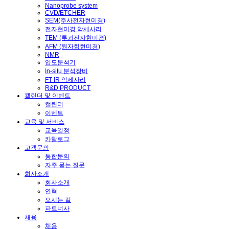
Nanoprobe system
CVD/ETCHER
SEM(주사전자현미경)
전자현미경 악세사리
TEM (투과전자현미경)
AFM (원자힘현미경)
NMR
입도분석기
In-situ 분석장비
FT-IR 악세사리
R&D PRODUCT
캘린더 및 이벤트
캘린더
이벤트
교육 및 서비스
교육일정
카탈로그
고객문의
통합문의
자주 묻는 질문
회사소개
회사소개
연혁
오시는 길
파트너사
채용
채용