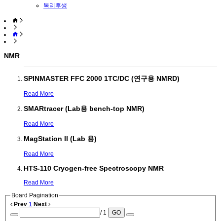
복리후생
NMR
SPINMASTER FFC 2000 1TC/DC (연구용 NMRD)
Read More
SMARtracer (Lab용 bench-top NMR)
Read More
MagStation II (Lab 용)
Read More
HTS-110 Cryogen-free Spectroscopy NMR
Read More
Board Pagination
Prev
1
Next
/ 1
GO