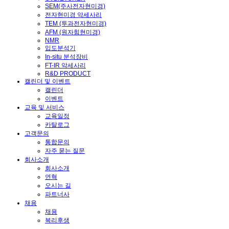
SEM(주사전자현미경)
전자현미경 악세사리
TEM (투과전자현미경)
AFM (원자힘현미경)
NMR
입도분석기
In-situ 분석장비
FT-IR 악세사리
R&D PRODUCT
캘린더 및 이벤트
캘린더
이벤트
교육 및 서비스
교육일정
카탈로그
고객문의
통합문의
자주 묻는 질문
회사소개
회사소개
연혁
오시는 길
파트너사
채용
채용
복리후생