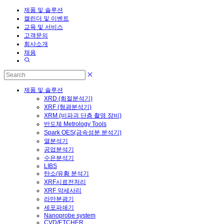
제품 및 솔루션
캘린더 및 이벤트
교육 및 서비스
고객문의
회사소개
채용
제품 및 솔루션
XRD (회절분석기)
XRF (형광분석기)
XRM (비파괴 단층 촬영 장비)
반도체 Metrology Tools
Spark OES(금속성분 분석기)
열분석기
공업분석기
수은분석기
LIBS
탄소/유황 분석기
XRF시료전처리
XRF 악세사리
라만분광기
세포파쇄기
Nanoprobe system
CVD/ETCHER