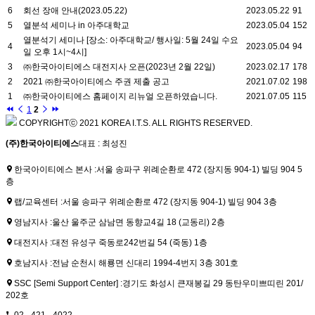
6
회선 장애 안내(2023.05.22)
2023.05.22
91
5
열분석 세미나 in 아주대학교
2023.05.04
152
열분석기 세미나 [장소: 아주대학교/ 행사일: 5월 24일 수요
4
2023.05.04
94
일 오후 1시~4시]
3
㈜한국아이티에스 대전지사 오픈(2023년 2월 22일)
2023.02.17
178
2
2021 ㈜한국아이티에스 주권 제출 공고
2021.07.02
198
1
㈜한국아이티에스 홈페이지 리뉴얼 오픈하였습니다.
2021.07.05
115
1
2
COPYRIGHTⓒ 2021 KOREA I.T.S. ALL RIGHTS RESERVED.
(주)한국아이티에스
대표 : 최성진
한국아이티에스 본사 :
서울 송파구 위례순환로 472 (장지동 904-1) 빌딩 904 5
층
랩/교육센터 :
서울 송파구 위례순환로 472 (장지동 904-1) 빌딩 904 3층
영남지사 :
울산 울주군 삼남면 동향교4길 18 (교동리) 2층
대전지사 :
대전 유성구 죽동로242번길 54 (죽동) 1층
호남지사 :
전남 순천시 해룡면 신대리 1994-4번지 3층 301호
SSC [Semi Support Center] :
경기도 화성시 큰재봉길 29 동탄우미쁘띠린 201/
202호
02 - 421 - 4022