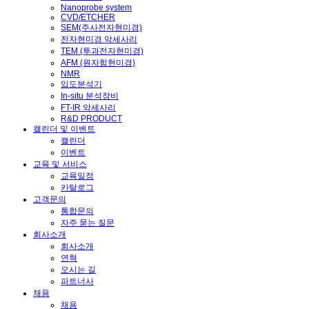
Nanoprobe system
CVD/ETCHER
SEM(주사전자현미경)
전자현미경 악세사리
TEM (투과전자현미경)
AFM (원자힘현미경)
NMR
입도분석기
In-situ 분석장비
FT-IR 악세사리
R&D PRODUCT
캘린더 및 이벤트
캘린더
이벤트
교육 및 서비스
교육일정
카탈로그
고객문의
통합문의
자주 묻는 질문
회사소개
회사소개
연혁
오시는 길
파트너사
채용
채용