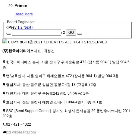
Primini
Read More
Board Pagination
Prev
1
2
Next
/ 2
GO
COPYRIGHTⓒ 2021 KOREA I.T.S. ALL RIGHTS RESERVED.
(주)한국아이티에스
대표 : 최성진
한국아이티에스 본사 :
서울 송파구 위례순환로 472 (장지동 904-1) 빌딩 904 5
층
랩/교육센터 :
서울 송파구 위례순환로 472 (장지동 904-1) 빌딩 904 3층
영남지사 :
울산 울주군 삼남면 동향교4길 18 (교동리) 2층
대전지사 :
대전 유성구 죽동로242번길 54 (죽동) 1층
호남지사 :
전남 순천시 해룡면 신대리 1994-4번지 3층 301호
SSC [Semi Support Center] :
경기도 화성시 큰재봉길 29 동탄우미쁘띠린 201/
202호
02 - 421 - 4022
kits@koreaits.com