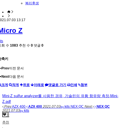
복리후생
021.07.03 13:17
Micro Z
its
조회 수
1083
추천 수
0
댓글
0
단축키
Prev
이전 문서
Next
다음 문서
크게
작게
위로
아래로
댓글로 가기
인쇄
첨부
Mini-Z sulfur analyzer를 사용한 경유, 가솔린의 유황 함유량 측정-Mini-
Z.pdf
Prev
AZX 400
AZX 400
2021.07.03
kits
NEX QC
Next
NEX QC
by
2021.07.03
kits
by
0
추천