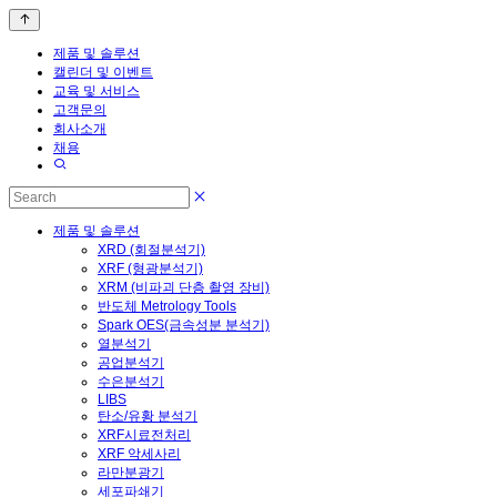
제품 및 솔루션
캘린더 및 이벤트
교육 및 서비스
고객문의
회사소개
채용
제품 및 솔루션
XRD (회절분석기)
XRF (형광분석기)
XRM (비파괴 단층 촬영 장비)
반도체 Metrology Tools
Spark OES(금속성분 분석기)
열분석기
공업분석기
수은분석기
LIBS
탄소/유황 분석기
XRF시료전처리
XRF 악세사리
라만분광기
세포파쇄기