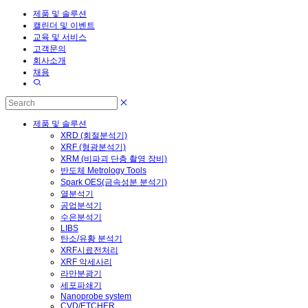
제품 및 솔루션
캘린더 및 이벤트
교육 및 서비스
고객문의
회사소개
채용
제품 및 솔루션
XRD (회절분석기)
XRF (형광분석기)
XRM (비파괴 단층 촬영 장비)
반도체 Metrology Tools
Spark OES(금속성분 분석기)
열분석기
공업분석기
수은분석기
LIBS
탄소/유황 분석기
XRF시료전처리
XRF 악세사리
라만분광기
세포파쇄기
Nanoprobe system
CVD/ETCHER