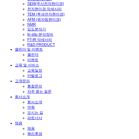
SEM(주사전자현미경)
전자현미경 악세사리
TEM (투과전자현미경)
AFM (원자힘현미경)
NMR
입도분석기
In-situ 분석장비
FT-IR 악세사리
R&D PRODUCT
캘린더 및 이벤트
캘린더
이벤트
교육 및 서비스
교육일정
카탈로그
고객문의
통합문의
자주 묻는 질문
회사소개
회사소개
연혁
오시는 길
파트너사
채용
채용
복리후생