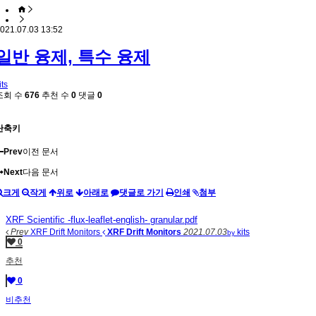
021.07.03 13:52
일반 융제, 특수 융제
its
조회 수
676
추천 수
0
댓글
0
단축키
Prev
이전 문서
Next
다음 문서
크게
작게
위로
아래로
댓글로 가기
인쇄
첨부
XRF Scientific -flux-leaflet-english- granular.pdf
Prev
XRF Drift Monitors
XRF Drift Monitors
2021.07.03
kits
by
0
추천
0
비추천