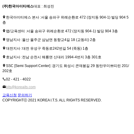
(주)한국아이티에스
대표 : 최성진
한국아이티에스 본사 :
서울 송파구 위례순환로 472 (장지동 904-1) 빌딩 904 5
층
랩/교육센터 :
서울 송파구 위례순환로 472 (장지동 904-1) 빌딩 904 3층
영남지사 :
울산 울주군 삼남면 동향교4길 18 (교동리) 2층
대전지사 :
대전 유성구 죽동로242번길 54 (죽동) 1층
호남지사 :
전남 순천시 해룡면 신대리 1994-4번지 3층 301호
SSC [Semi Support Center] :
경기도 화성시 큰재봉길 29 동탄우미쁘띠린 201/
202호
02 - 421 - 4022
kits@koreaits.com
교육신청
문의하기
COPYRIGHTⓒ 2021 KOREA I.T.S. ALL RIGHTS RESERVED.