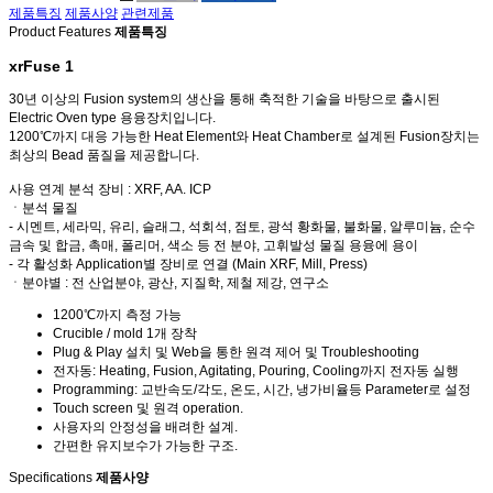
제품특징
제품사양
관련제품
Product Features
제품특징
xrFuse 1
30년 이상의 Fusion system의 생산을 통해 축적한 기술을 바탕으로 출시된
Electric Oven type 용융장치입니다.
1200℃까지 대응 가능한 Heat Element와 Heat Chamber로 설계된 Fusion장치는
최상의 Bead 품질을 제공합니다.
사용 연계 분석 장비 : XRF, AA. ICP
ㆍ분석 물질
- 시멘트, 세라믹, 유리, 슬래그, 석회석, 점토, 광석 황화물, 불화물, 알루미늄, 순수
금속 및 합금, 촉매, 폴리머, 색소 등 전 분야, 고휘발성 물질 용융에 용이
- 각 활성화 Application별 장비로 연결 (Main XRF, Mill, Press)
ㆍ분야별 : 전 산업분야, 광산, 지질학, 제철 제강, 연구소
1200℃까지 측정 가능
Crucible / mold 1개 장착
Plug & Play 설치 및 Web을 통한 원격 제어 및 Troubleshooting
전자동: Heating, Fusion, Agitating, Pouring, Cooling까지 전자동 실행
Programming: 교반속도/각도, 온도, 시간, 냉가비율등 Parameter로 설정
Touch screen 및 원격 operation.
사용자의 안정성을 배려한 설계.
간편한 유지보수가 가능한 구조.
Specifications
제품사양