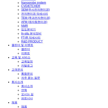
Nanoprobe system
CVD/ETCHER
SEM(주사전자현미경)
전자현미경 악세사리
TEM (투과전자현미경)
AFM (원자힘현미경)
NMR
입도분석기
In-situ 분석장비
FT-IR 악세사리
R&D PRODUCT
캘린더 및 이벤트
캘린더
이벤트
교육 및 서비스
교육일정
카탈로그
고객문의
통합문의
자주 묻는 질문
회사소개
회사소개
연혁
오시는 길
파트너사
채용
채용