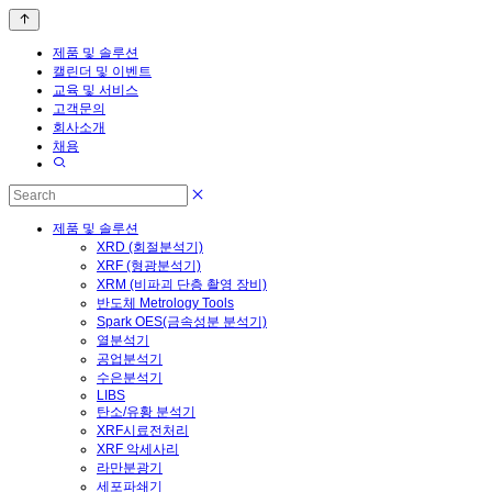
제품 및 솔루션
캘린더 및 이벤트
교육 및 서비스
고객문의
회사소개
채용
제품 및 솔루션
XRD (회절분석기)
XRF (형광분석기)
XRM (비파괴 단층 촬영 장비)
반도체 Metrology Tools
Spark OES(금속성분 분석기)
열분석기
공업분석기
수은분석기
LIBS
탄소/유황 분석기
XRF시료전처리
XRF 악세사리
라만분광기
세포파쇄기