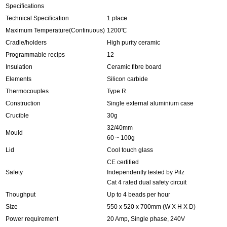
Specifications
Technical Specification
1 place
Maximum Temperature(Continuous)
1200℃
Cradle/holders
High purity ceramic
Programmable recips
12
Insulation
Ceramic fibre board
Elements
Silicon carbide
Thermocouples
Type R
Construction
Single external aluminium case
Crucible
30g
32/40mm
Mould
60 ~ 100g
Lid
Cool touch glass
CE certified
Safety
Independently tested by Pilz
Cat 4 rated dual safety circuit
Thoughput
Up to 4 beads per hour
Size
550 x 520 x 700mm (W X H X D)
Power requirement
20 Amp, Single phase, 240V