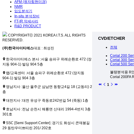
AFM (원자힘현미경)
NMR
입도분석기
In-situ 분석장비
FT-IR 악세사리
R&D PRODUCT
COPYRIGHTⓒ 2021 KOREA I.T.S. ALL RIGHTS
CVD/ETCHER
RESERVED.
전체
(주)한국아이티에스
대표 : 최성진
Corial 200 Ser
한국아이티에스 본사 :
서울 송파구 위례순환로 472 (장
Corial 300 Ser
Corial 500 Ser
지동 904-1) 빌딩 904 5층
불량분석용 8
랩/교육센터 :
서울 송파구 위례순환로 472 (장지동
Corial 200FA 
904-1) 빌딩 904 3층
1
영남지사 :
울산 울주군 삼남면 동향교4길 18 (교동리) 2
층
대전지사 :
대전 유성구 죽동로242번길 54 (죽동) 1층
호남지사 :
전남 순천시 해룡면 신대리 1994-4번지 3층
301호
SSC [Semi Support Center] :
경기도 화성시 큰재봉길
29 동탄우미쁘띠린 201/ 202호