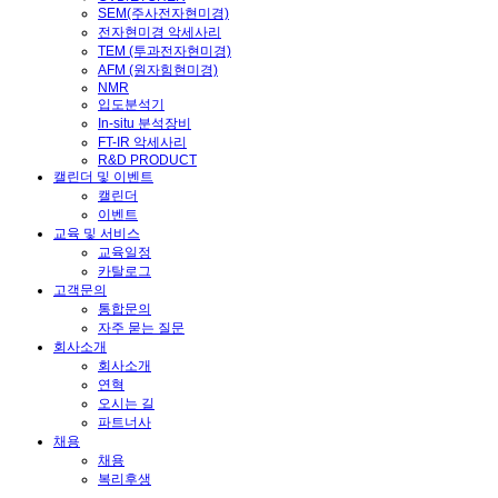
SEM(주사전자현미경)
전자현미경 악세사리
TEM (투과전자현미경)
AFM (원자힘현미경)
NMR
입도분석기
In-situ 분석장비
FT-IR 악세사리
R&D PRODUCT
캘린더 및 이벤트
캘린더
이벤트
교육 및 서비스
교육일정
카탈로그
고객문의
통합문의
자주 묻는 질문
회사소개
회사소개
연혁
오시는 길
파트너사
채용
채용
복리후생