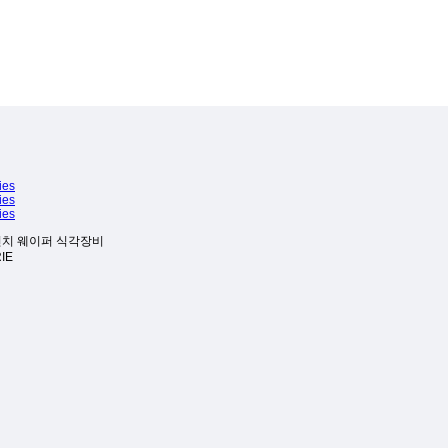
ies
ies
ies
인치 웨이퍼 식각장비
RIE