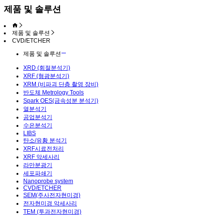
제품 및 솔루션
제품 및 솔루션
CVD/ETCHER
제품 및 솔루션
XRD (회절분석기)
XRF (형광분석기)
XRM (비파괴 단층 촬영 장비)
반도체 Metrology Tools
Spark OES(금속성분 분석기)
열분석기
공업분석기
수은분석기
LIBS
탄소/유황 분석기
XRF시료전처리
XRF 악세사리
라만분광기
세포파쇄기
Nanoprobe system
CVD/ETCHER
SEM(주사전자현미경)
전자현미경 악세사리
TEM (투과전자현미경)