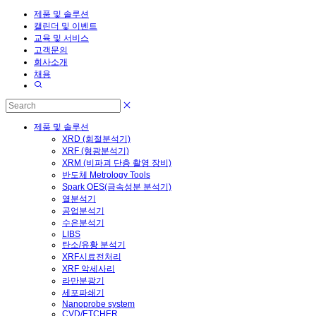
제품 및 솔루션
캘린더 및 이벤트
교육 및 서비스
고객문의
회사소개
채용
제품 및 솔루션
XRD (회절분석기)
XRF (형광분석기)
XRM (비파괴 단층 촬영 장비)
반도체 Metrology Tools
Spark OES(금속성분 분석기)
열분석기
공업분석기
수은분석기
LIBS
탄소/유황 분석기
XRF시료전처리
XRF 악세사리
라만분광기
세포파쇄기
Nanoprobe system
CVD/ETCHER