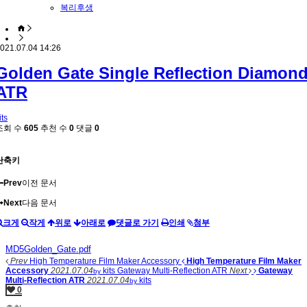
복리후생
021.07.04 14:26
Golden Gate Single Reflection Diamon
ATR
its
조회 수
605
추천 수
0
댓글
0
단축키
Prev
이전 문서
Next
다음 문서
크게
작게
위로
아래로
댓글로 가기
인쇄
첨부
MD5Golden_Gate.pdf
Prev
High Temperature Film Maker Accessory
High Temperature Film Maker
Accessory
2021.07.04
kits
Gateway Multi-Reflection ATR
Next
Gateway
by
Multi-Reflection ATR
2021.07.04
kits
by
0