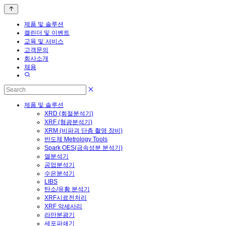
제품 및 솔루션
캘린더 및 이벤트
교육 및 서비스
고객문의
회사소개
채용
제품 및 솔루션
XRD (회절분석기)
XRF (형광분석기)
XRM (비파괴 단층 촬영 장비)
반도체 Metrology Tools
Spark OES(금속성분 분석기)
열분석기
공업분석기
수은분석기
LIBS
탄소/유황 분석기
XRF시료전처리
XRF 악세사리
라만분광기
세포파쇄기