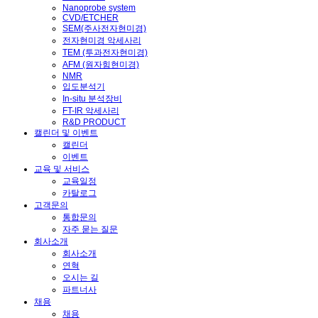
Nanoprobe system
CVD/ETCHER
SEM(주사전자현미경)
전자현미경 악세사리
TEM (투과전자현미경)
AFM (원자힘현미경)
NMR
입도분석기
In-situ 분석장비
FT-IR 악세사리
R&D PRODUCT
캘린더 및 이벤트
캘린더
이벤트
교육 및 서비스
교육일정
카탈로그
고객문의
통합문의
자주 묻는 질문
회사소개
회사소개
연혁
오시는 길
파트너사
채용
채용