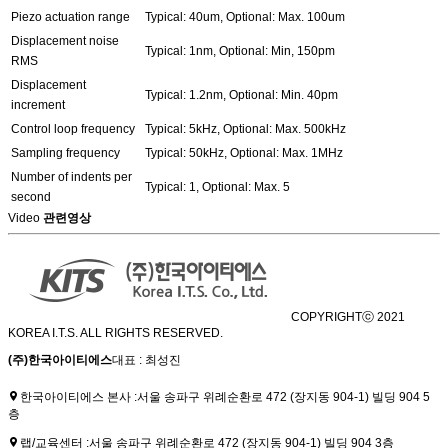
Piezo actuation range
Typical: 40um, Optional: Max. 100um
Displacement noise
Typical: 1nm, Optional: Min, 150pm
RMS
Displacement
Typical: 1.2nm, Optional: Min. 40pm
increment
Control loop frequency
Typical: 5kHz, Optional: Max. 500kHz
Sampling frequency
Typical: 50kHz, Optional: Max. 1MHz
Number of indents per
Typical: 1, Optional: Max. 5
second
Video
관련영상
COPYRIGHTⓒ 2021
KOREA I.T.S. ALL RIGHTS RESERVED.
(주)한국아이티에스
대표 : 최성진
한국아이티에스 본사 :
서울 송파구 위례순환로 472 (장지동 904-1) 빌딩 904 5
층
랩/교육센터 :
서울 송파구 위례순환로 472 (장지동 904-1) 빌딩 904 3층