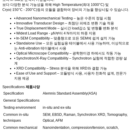
보다 다양한 분석 가능성을 위해 High Temperature(최대 1000°C) 및
Cryo(-150°C - 200°C)등의 모듈을 결합하여 장비의 기능을 향상시킬 수 있습니다.
• Advanced Nanomechanical Testing – 높은 수준의 정밀 시험
• Innovative Transducer Design – 최첨단 피에조 변환 기술 적용
• True Displacement Mode – 실시간 load감소 및 변형률 변화 분석
• Widest Load Range - µN부터 4 N까지의 하중 지원
• In-SEM Compatibility – 맞춤형으로 모든 SEM에 쉽게 설치 가능
• Standalone Use – 모든 실험실용 테이블에서 사용 가능하며, 이상적으로
는 Anti-vibration 테이블에서 사용
• Optical Microscope Compatibility – 광학현미경 하에서도 작동 가능
• Synchrotron/X-Ray Compatibility – Synchrotron 실험에 적합한 경량 설
계
• XRD Compatibility – Stress 분석을 위해 XRD와 결합 가능
• Ease of Use and Support – 모듈방식 사용, 사용자 친화적 설계, 전문가
지원 제공
Specifications
제품사양
Specification
Alemnis Standard Assembly(ASA)
General Specifications
Testing environment
in-situ and ex-situ
Common in-situ
SEM, EBSD, Raman, Synchrotron XRD, Tomography,
techniques
Optical, AFM
Common mechanical
Nanoindentation, compression/tension, scratch,