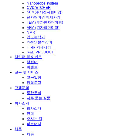
Nanoprobe system
CVD/ETCHER
SEM(주사전자현미경)
전자현미경 악세사리
TEM (투과전자현미경)
AFM (원자힘현미경)
NMR
입도분석기
In-situ 분석장비
FT-IR 악세사리
R&D PRODUCT
캘린더 및 이벤트
캘린더
이벤트
교육 및 서비스
교육일정
카탈로그
고객문의
통합문의
자주 묻는 질문
회사소개
회사소개
연혁
오시는 길
파트너사
채용
채용