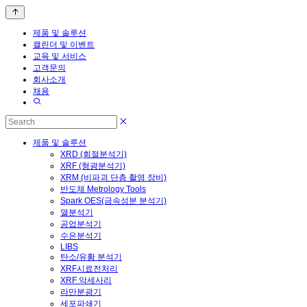
제품 및 솔루션
캘린더 및 이벤트
교육 및 서비스
고객문의
회사소개
채용
제품 및 솔루션
XRD (회절분석기)
XRF (형광분석기)
XRM (비파괴 단층 촬영 장비)
반도체 Metrology Tools
Spark OES(금속성분 분석기)
열분석기
공업분석기
수은분석기
LIBS
탄소/유황 분석기
XRF시료전처리
XRF 악세사리
라만분광기
세포파쇄기