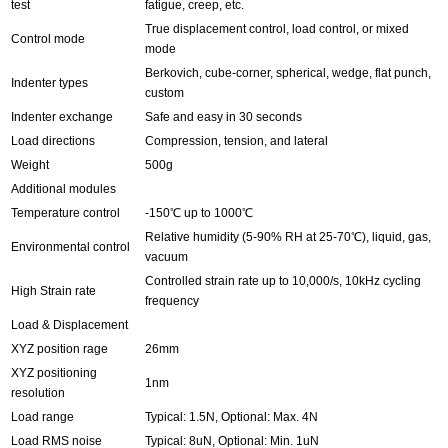
test
fatigue, creep, etc.
True displacement control, load control, or mixed
Control mode
mode
Berkovich, cube-corner, spherical, wedge, flat punch,
Indenter types
custom
Indenter exchange
Safe and easy in 30 seconds
Load directions
Compression, tension, and lateral
Weight
500g
Additional modules
Temperature control
-150℃ up to 1000℃
Relative humidity (5-90% RH at 25-70℃), liquid, gas,
Environmental control
vacuum
Controlled strain rate up to 10,000/s, 10kHz cycling
High Strain rate
frequency
Load & Displacement
XYZ position rage
26mm
XYZ positioning
1nm
resolution
Load range
Typical: 1.5N, Optional: Max. 4N
Load RMS noise
Typical: 8uN, Optional: Min. 1uN