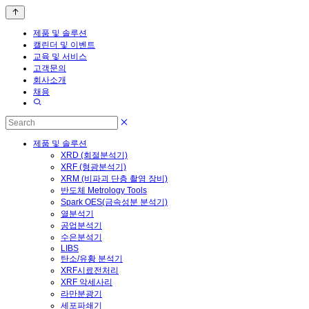
제품 및 솔루션
캘린더 및 이벤트
교육 및 서비스
고객문의
회사소개
채용
제품 및 솔루션
XRD (회절분석기)
XRF (형광분석기)
XRM (비파괴 단층 촬영 장비)
반도체 Metrology Tools
Spark OES(금속성분 분석기)
열분석기
공업분석기
수은분석기
LIBS
탄소/유황 분석기
XRF시료전처리
XRF 악세사리
라만분광기
세포파쇄기