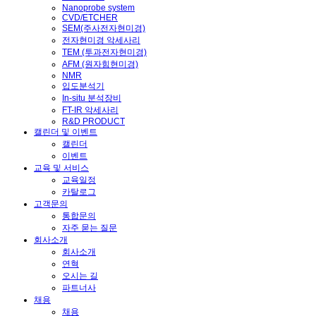
Nanoprobe system
CVD/ETCHER
SEM(주사전자현미경)
전자현미경 악세사리
TEM (투과전자현미경)
AFM (원자힘현미경)
NMR
입도분석기
In-situ 분석장비
FT-IR 악세사리
R&D PRODUCT
캘린더 및 이벤트
캘린더
이벤트
교육 및 서비스
교육일정
카탈로그
고객문의
통합문의
자주 묻는 질문
회사소개
회사소개
연혁
오시는 길
파트너사
채용
채용