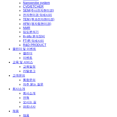
Nanoprobe system
CVD/ETCHER
SEM(주사전자현미경)
전자현미경 악세사리
TEM (투과전자현미경)
AFM (원자힘현미경)
NMR
입도분석기
In-situ 분석장비
FT-IR 악세사리
R&D PRODUCT
캘린더 및 이벤트
캘린더
이벤트
교육 및 서비스
교육일정
카탈로그
고객문의
통합문의
자주 묻는 질문
회사소개
회사소개
연혁
오시는 길
파트너사
채용
채용