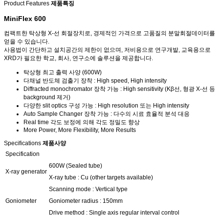
Product Features
제품특징
MiniFlex 600
컴팩트한 탁상형 X-선 회절장치로, 경제적인 가격으로 고품질의 분말회절데이터를
얻을 수 있습니다.
사용법이 간단하고 설치공간의 제한이 없으며, 저비용으로 연구개발, 교육용으로
XRD가 필요한 학교, 회사, 연구소에 솔루션을 제공합니다.
탁상형 최고 출력 사양 (600W)
다채널 반도체 검출기 장착 : High speed, High intensity
Diffracted monochromator 장착 가능 : High sensitivity (Kβ선, 형광 X-선 등
background 제거)
다양한 slit optics 구성 가능 : High resolution 또는 High intensity
Auto Sample Changer 장착 가능 : 다수의 시료 효율적 분석 대응
Real time 각도 보정에 의해 각도 정밀도 향상
More Power, More Flexibility, More Results
Specifications
제품사양
Specification
600W (Sealed tube)
X-ray generator
X-ray tube : Cu (other targets available)
Scanning mode : Vertical type
Goniometer
Goniometer radius : 150mm
Drive method : Single axis regular interval control