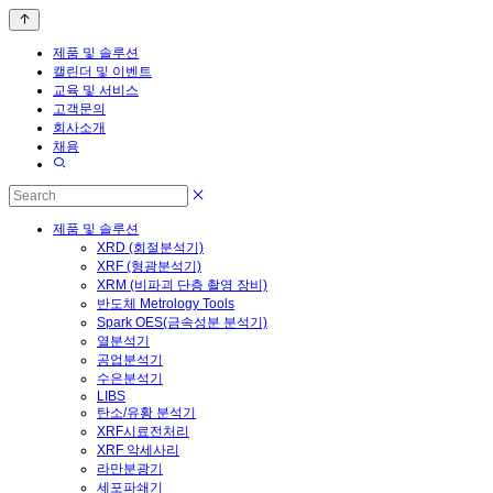
제품 및 솔루션
캘린더 및 이벤트
교육 및 서비스
고객문의
회사소개
채용
제품 및 솔루션
XRD (회절분석기)
XRF (형광분석기)
XRM (비파괴 단층 촬영 장비)
반도체 Metrology Tools
Spark OES(금속성분 분석기)
열분석기
공업분석기
수은분석기
LIBS
탄소/유황 분석기
XRF시료전처리
XRF 악세사리
라만분광기
세포파쇄기