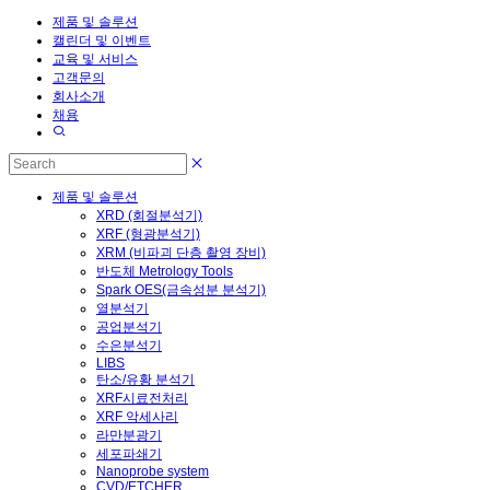
제품 및 솔루션
캘린더 및 이벤트
교육 및 서비스
고객문의
회사소개
채용
제품 및 솔루션
XRD (회절분석기)
XRF (형광분석기)
XRM (비파괴 단층 촬영 장비)
반도체 Metrology Tools
Spark OES(금속성분 분석기)
열분석기
공업분석기
수은분석기
LIBS
탄소/유황 분석기
XRF시료전처리
XRF 악세사리
라만분광기
세포파쇄기
Nanoprobe system
CVD/ETCHER