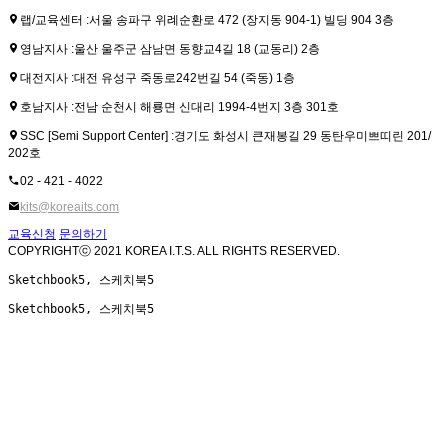
랩/교육센터 :
서울 송파구 위례순환로 472 (장지동 904-1) 빌딩 904 3층
영남지사 :
울산 울주군 삼남면 동향교4길 18 (교동리) 2층
대전지사 :
대전 유성구 죽동로242번길 54 (죽동) 1층
호남지사 :
전남 순천시 해룡면 신대리 1994-4번지 3층 301호
SSC [Semi Support Center] :
경기도 화성시 큰재봉길 29 동탄우미쁘띠린 201/
202호
02 - 421 - 4022
kits@koreaits.com
교육신청
문의하기
COPYRIGHTⓒ 2021 KOREA I.T.S. ALL RIGHTS RESERVED.
Sketchbook5, 스케치북5
Sketchbook5, 스케치북5