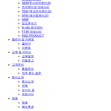
SEM(주사전자현미경)
전자현미경 악세사리
TEM (투과전자현미경)
AFM (원자힘현미경)
NMR
입도분석기
In-situ 분석장비
FT-IR 악세사리
R&D PRODUCT
캘린더 및 이벤트
캘린더
이벤트
교육 및 서비스
교육일정
카탈로그
고객문의
통합문의
자주 묻는 질문
회사소개
회사소개
연혁
오시는 길
파트너사
채용
채용
복리후생