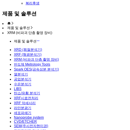
복리후생
제품 및 솔루션
제품 및 솔루션
XRM (비파괴 단층 촬영 장비)
제품 및 솔루션
XRD (회절분석기)
XRF (형광분석기)
XRM (비파괴 단층 촬영 장비)
반도체 Metrology Tools
Spark OES(금속성분 분석기)
열분석기
공업분석기
수은분석기
LIBS
탄소/유황 분석기
XRF시료전처리
XRF 악세사리
라만분광기
세포파쇄기
Nanoprobe system
CVD/ETCHER
SEM(주사전자현미경)