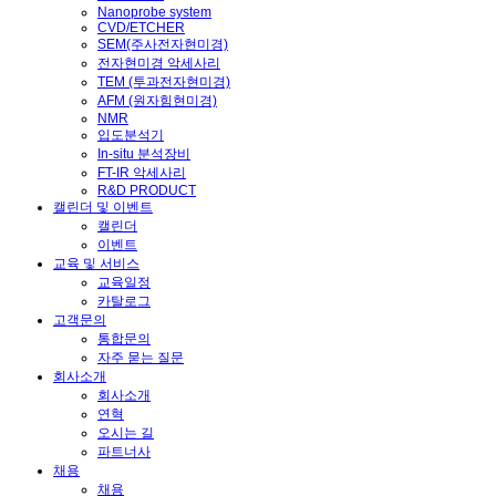
Nanoprobe system
CVD/ETCHER
SEM(주사전자현미경)
전자현미경 악세사리
TEM (투과전자현미경)
AFM (원자힘현미경)
NMR
입도분석기
In-situ 분석장비
FT-IR 악세사리
R&D PRODUCT
캘린더 및 이벤트
캘린더
이벤트
교육 및 서비스
교육일정
카탈로그
고객문의
통합문의
자주 묻는 질문
회사소개
회사소개
연혁
오시는 길
파트너사
채용
채용