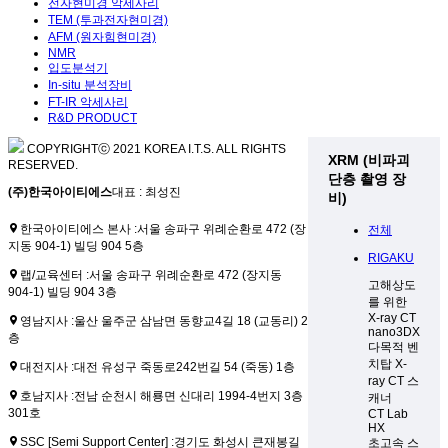
전자현미경 악세사리
TEM (투과전자현미경)
AFM (원자힘현미경)
NMR
입도분석기
In-situ 분석장비
FT-IR 악세사리
R&D PRODUCT
COPYRIGHTⓒ 2021 KOREA I.T.S. ALL RIGHTS
XRM (비파괴
RESERVED.
단층 촬영 장
(주)한국아이티에스
대표 : 최성진
비)
한국아이티에스 본사 :
서울 송파구 위례순환로 472 (장
전체
지동 904-1) 빌딩 904 5층
RIGAKU
랩/교육센터 :
서울 송파구 위례순환로 472 (장지동
고해상도
904-1) 빌딩 904 3층
를 위한
X-ray CT
영남지사 :
울산 울주군 삼남면 동향교4길 18 (교동리) 2
nano3DX
층
다목적 벤
치탑 X-
대전지사 :
대전 유성구 죽동로242번길 54 (죽동) 1층
ray CT 스
호남지사 :
전남 순천시 해룡면 신대리 1994-4번지 3층
캐너
301호
CT Lab
HX
SSC [Semi Support Center] :
경기도 화성시 큰재봉길
초고속 스