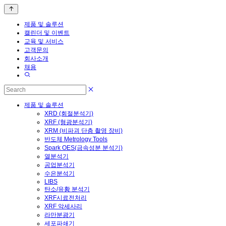
제품 및 솔루션
캘린더 및 이벤트
교육 및 서비스
고객문의
회사소개
채용
제품 및 솔루션
XRD (회절분석기)
XRF (형광분석기)
XRM (비파괴 단층 촬영 장비)
반도체 Metrology Tools
Spark OES(금속성분 분석기)
열분석기
공업분석기
수은분석기
LIBS
탄소/유황 분석기
XRF시료전처리
XRF 악세사리
라만분광기
세포파쇄기