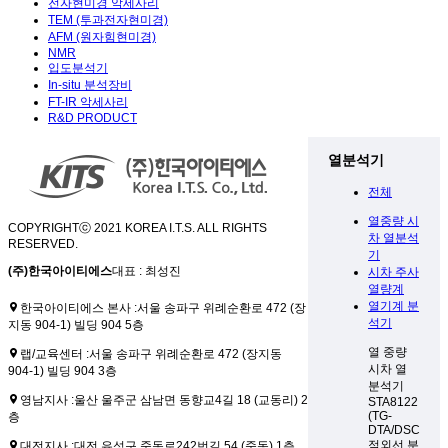
전자현미경 악세사리
TEM (투과전자현미경)
AFM (원자힘현미경)
NMR
입도분석기
In-situ 분석장비
FT-IR 악세사리
R&D PRODUCT
열분석기
전체
열중량 시
COPYRIGHTⓒ 2021 KOREA I.T.S. ALL RIGHTS
차 열분석
RESERVED.
기
(주)한국아이티에스
대표 : 최성진
시차 주사
열량계
열기계 분
한국아이티에스 본사 :
서울 송파구 위례순환로 472 (장
석기
지동 904-1) 빌딩 904 5층
열 중량
랩/교육센터 :
서울 송파구 위례순환로 472 (장지동
시차 열
904-1) 빌딩 904 3층
분석기
영남지사 :
울산 울주군 삼남면 동향교4길 18 (교동리) 2
STA8122
(TG-
층
DTA/DSC)
적외선 분
대전지사 :
대전 유성구 죽동로242번길 54 (죽동) 1층