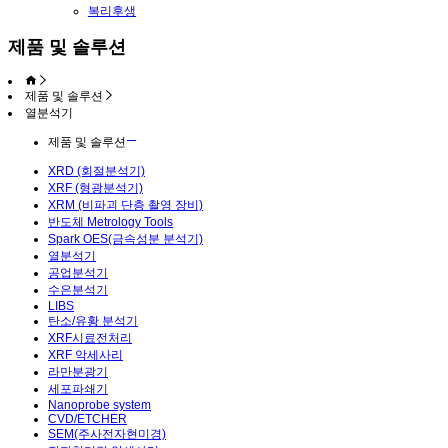
복리후생
제품 및 솔루션
제품 및 솔루션
열분석기
제품 및 솔루션
XRD (회절분석기)
XRF (형광분석기)
XRM (비파괴 단층 촬영 장비)
반도체 Metrology Tools
Spark OES(금속성분 분석기)
열분석기
공업분석기
수은분석기
LIBS
탄소/유황 분석기
XRF시료전처리
XRF 악세사리
라만분광기
세포파쇄기
Nanoprobe system
CVD/ETCHER
SEM(주사전자현미경)