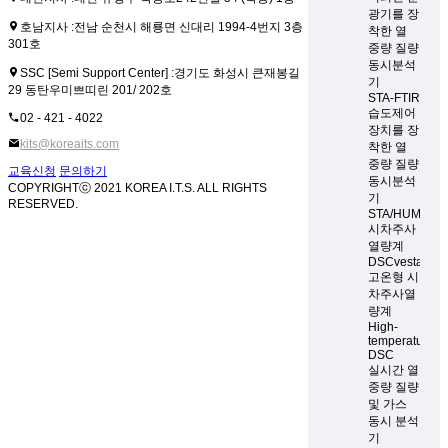
광기를 장
호남지사 :
전남 순천시 해룡면 신대리 1994-4번지 3층
착한 열
301호
중량 질량
동시분석
SSC [Semi Support Center] :
경기도 화성시 큰재봉길
기
29 동탄우미쁘띠린 201/ 202호
STA-FTIR
습도제어
02 - 421 - 4022
장치를 장
kits@koreaits.com
착한 열
중량 질량
교육신청
문의하기
동시분석
COPYRIGHTⓒ 2021 KOREA I.T.S. ALL RIGHTS
기
RESERVED.
STA/HUM
시차주사
열량계
DSCvesta
고온형 시
차주사열
량계
High-
temperature
DSC
실시간 열
중량 질량
및 가스
동시 분석
기