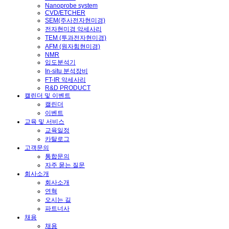
Nanoprobe system
CVD/ETCHER
SEM(주사전자현미경)
전자현미경 악세사리
TEM (투과전자현미경)
AFM (원자힘현미경)
NMR
입도분석기
In-situ 분석장비
FT-IR 악세사리
R&D PRODUCT
캘린더 및 이벤트
캘린더
이벤트
교육 및 서비스
교육일정
카탈로그
고객문의
통합문의
자주 묻는 질문
회사소개
회사소개
연혁
오시는 길
파트너사
채용
채용