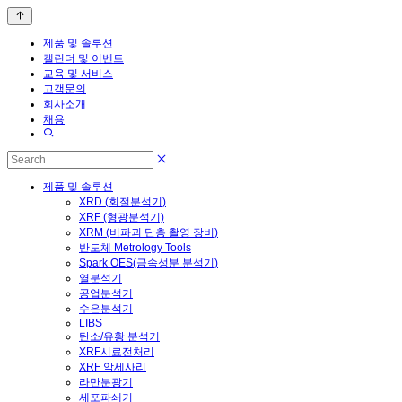
제품 및 솔루션
캘린더 및 이벤트
교육 및 서비스
고객문의
회사소개
채용
제품 및 솔루션
XRD (회절분석기)
XRF (형광분석기)
XRM (비파괴 단층 촬영 장비)
반도체 Metrology Tools
Spark OES(금속성분 분석기)
열분석기
공업분석기
수은분석기
LIBS
탄소/유황 분석기
XRF시료전처리
XRF 악세사리
라만분광기
세포파쇄기