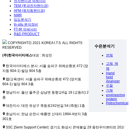
전자현미경 악세사리
TEM (투과전자현미경)
AFM (원자힘현미경)
NMR
입도분석기
In-situ 분석장비
FT-IR 악세사리
R&D PRODUCT
COPYRIGHTⓒ 2021 KOREA I.T.S. ALL RIGHTS
수은분석기
RESERVED.
(주)한국아이티에스
대표 : 최성진
전체
고체, 액
한국아이티에스 본사 :
서울 송파구 위례순환로 472 (장
체
지동 904-1) 빌딩 904 5층
Hand
held
랩/교육센터 :
서울 송파구 위례순환로 472 (장지동
Analyzer
904-1) 빌딩 904 3층
수질
기체
영남지사 :
울산 울주군 삼남면 동향교4길 18 (교동리) 2
engineering
층
system
Petrochemical
대전지사 :
대전 유성구 죽동로242번길 54 (죽동) 1층
호남지사 :
전남 순천시 해룡면 신대리 1994-4번지 3층
301호
SSC [Semi Support Center] :
경기도 화성시 큰재봉길 29 동탄우미쁘띠린 201/