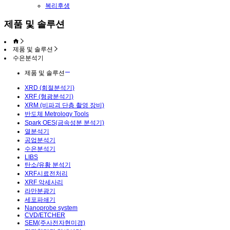
복리후생
제품 및 솔루션
제품 및 솔루션
수은분석기
제품 및 솔루션
XRD (회절분석기)
XRF (형광분석기)
XRM (비파괴 단층 촬영 장비)
반도체 Metrology Tools
Spark OES(금속성분 분석기)
열분석기
공업분석기
수은분석기
LIBS
탄소/유황 분석기
XRF시료전처리
XRF 악세사리
라만분광기
세포파쇄기
Nanoprobe system
CVD/ETCHER
SEM(주사전자현미경)