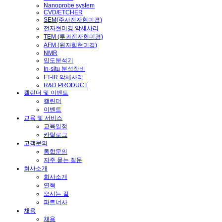
Nanoprobe system
CVD/ETCHER
SEM(주사전자현미경)
전자현미경 악세사리
TEM (투과전자현미경)
AFM (원자힘현미경)
NMR
입도분석기
In-situ 분석장비
FT-IR 악세사리
R&D PRODUCT
캘린더 및 이벤트
캘린더
이벤트
교육 및 서비스
교육일정
카탈로그
고객문의
통합문의
자주 묻는 질문
회사소개
회사소개
연혁
오시는 길
파트너사
채용
채용