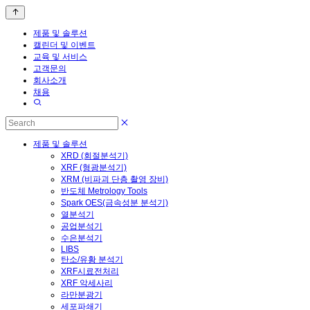
제품 및 솔루션
캘린더 및 이벤트
교육 및 서비스
고객문의
회사소개
채용
제품 및 솔루션
XRD (회절분석기)
XRF (형광분석기)
XRM (비파괴 단층 촬영 장비)
반도체 Metrology Tools
Spark OES(금속성분 분석기)
열분석기
공업분석기
수은분석기
LIBS
탄소/유황 분석기
XRF시료전처리
XRF 악세사리
라만분광기
세포파쇄기