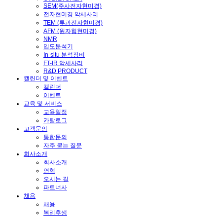
SEM(주사전자현미경)
전자현미경 악세사리
TEM (투과전자현미경)
AFM (원자힘현미경)
NMR
입도분석기
In-situ 분석장비
FT-IR 악세사리
R&D PRODUCT
캘린더 및 이벤트
캘린더
이벤트
교육 및 서비스
교육일정
카탈로그
고객문의
통합문의
자주 묻는 질문
회사소개
회사소개
연혁
오시는 길
파트너사
채용
채용
복리후생