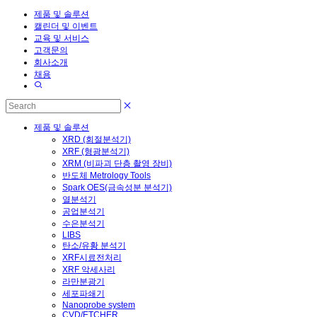
제품 및 솔루션
캘린더 및 이벤트
교육 및 서비스
고객문의
회사소개
채용
제품 및 솔루션
XRD (회절분석기)
XRF (형광분석기)
XRM (비파괴 단층 촬영 장비)
반도체 Metrology Tools
Spark OES(금속성분 분석기)
열분석기
공업분석기
수은분석기
LIBS
탄소/유황 분석기
XRF시료전처리
XRF 악세사리
라만분광기
세포파쇄기
Nanoprobe system
CVD/ETCHER