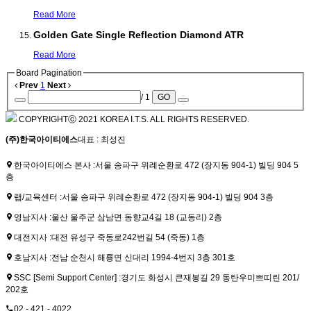
Read More
Golden Gate Single Reflection Diamond ATR
Read More
Board Pagination
Prev
1
Next
/ 1
GO
COPYRIGHTⓒ 2021 KOREA I.T.S. ALL RIGHTS RESERVED.
(주)한국아이티에스
대표 : 최성진
한국아이티에스 본사 :
서울 송파구 위례순환로 472 (장지동 904-1) 빌딩 904 5
층
랩/교육센터 :
서울 송파구 위례순환로 472 (장지동 904-1) 빌딩 904 3층
영남지사 :
울산 울주군 삼남면 동향교4길 18 (교동리) 2층
대전지사 :
대전 유성구 죽동로242번길 54 (죽동) 1층
호남지사 :
전남 순천시 해룡면 신대리 1994-4번지 3층 301호
SSC [Semi Support Center] :
경기도 화성시 큰재봉길 29 동탄우미쁘띠린 201/
202호
02 - 421 - 4022